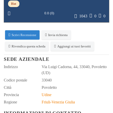
Hot
0.0
(
0
)
1043
0
0
Scrivi Recensione
Invia richiesta
Rivendica questa scheda
Aggiungi ai tuoi favoriti
SEDE AZIENDALE
Indirizzo
Via Luigi Cadorna, 44, 33040, Povoletto
(UD)
Codice postale
33040
Città
Povoletto
Provincia
Udine
Regione
Friuli-Venezia Giulia