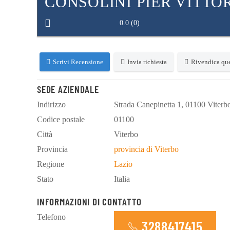
CONSOLINI PIER VITTO
0.0
(
0
)
Scrivi Recensione
Invia richiesta
Rivendica que
SEDE AZIENDALE
Indirizzo
Strada Canepinetta 1, 01100 Viterbo 
Codice postale
01100
Città
Viterbo
Provincia
provincia di Viterbo
Regione
Lazio
Stato
Italia
INFORMAZIONI DI CONTATTO
Telefono
3288417415