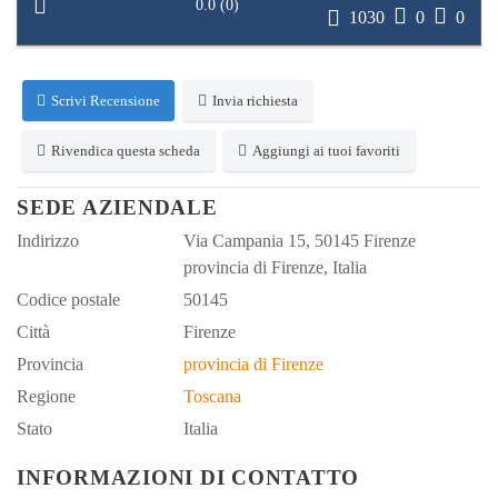
0.0
(
0
)
1030
0
0
Scrivi Recensione
Invia richiesta
Rivendica questa scheda
Aggiungi ai tuoi favoriti
SEDE AZIENDALE
Indirizzo
Via Campania 15, 50145 Firenze
provincia di Firenze, Italia
Codice postale
50145
Città
Firenze
Provincia
provincia di Firenze
Regione
Toscana
Stato
Italia
INFORMAZIONI DI CONTATTO