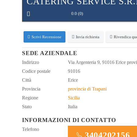
CATERING SERVICE S.R.
0.0
(
0
)
Scrivi Recensione
Invia richiesta
Rivendica que
SEDE AZIENDALE
Indirizzo
Via Argenteria 9, 91016 Erice provin
Codice postale
91016
Città
Erice
Provincia
provincia di Trapani
Regione
Sicilia
Stato
Italia
INFORMAZIONI DI CONTATTO
Telefono
3404202156