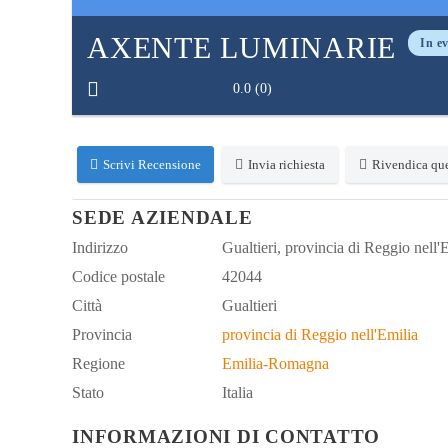
AXENTE LUMINARIE
In e
0.0
(
0
)
Scrivi Recensione
Invia richiesta
Rivendica que
SEDE AZIENDALE
Indirizzo
Gualtieri, provincia di Reggio nell'E
Codice postale
42044
Città
Gualtieri
Provincia
provincia di Reggio nell'Emilia
Regione
Emilia-Romagna
Stato
Italia
INFORMAZIONI DI CONTATTO