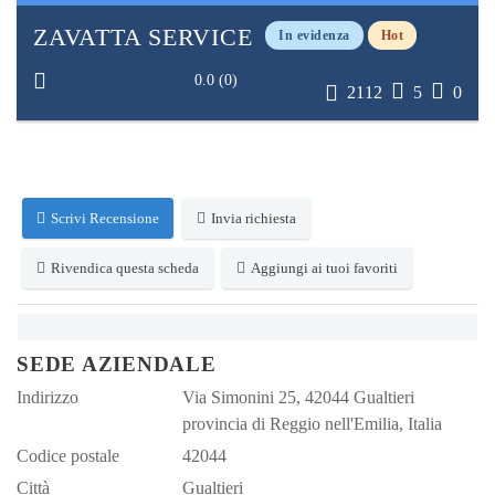
ZAVATTA SERVICE
In evidenza
Hot
0.0
(
0
)
2112
5
0
Scrivi Recensione
Invia richiesta
Rivendica questa scheda
Aggiungi ai tuoi favoriti
SEDE AZIENDALE
Indirizzo
Via Simonini 25, 42044 Gualtieri
provincia di Reggio nell'Emilia, Italia
Codice postale
42044
Città
Gualtieri