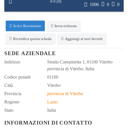
0.0
(
0
)
1006
0
0
Scrivi Recensione
Invia richiesta
Rivendica questa scheda
Aggiungi ai tuoi favoriti
SEDE AZIENDALE
Indirizzo
Strada Canepinetta 1, 01100 Viterbo
provincia di Viterbo, Italia
Codice postale
01100
Città
Viterbo
Provincia
provincia di Viterbo
Regione
Lazio
Stato
Italia
INFORMAZIONI DI CONTATTO